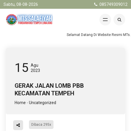
Sabtu, 08-08-2026
085749309012
Selamat Datang Di Website Resmi MTs. S
15
Agu
2023
GERAK JALAN LOMB PBB
KECAMATAN TEMPEH
Home
-
Uncategorized
Dibaca 295x