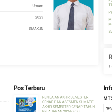
P
T
Umum
P
2023
MT
Me
SMAKUN
So
R
Ti
Pos Terbaru
Inf
PENILAIAN AKHIR SEMESTER
MTS
GENAP DAN ASESMEN SUMATIF
AKHIR SEMESTER GENAP TAHUN
NP
PELAJARAN 2024/2025