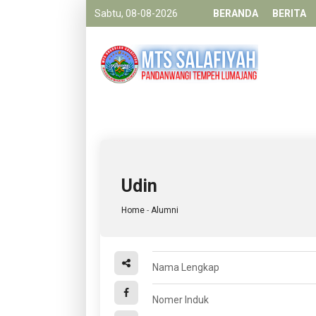
Sabtu, 08-08-2026
BERANDA
BERITA
Udin
Home
-
Alumni
Nama Lengkap
Nomer Induk