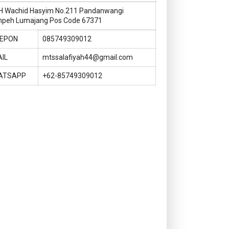
KH Wachid Hasyim No.211 Pandanwangi
peh Lumajang Pos Code 67371
LEPON
085749309012
IL
mtssalafiyah44@gmail.com
ATSAPP
+62-85749309012