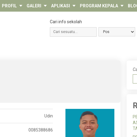
PROFIL
GALERI
APLIKASI
PROGRAM KEPALA
BLO
Cari info sekolah
Ca
R
Udin
P
A
T
0085388686