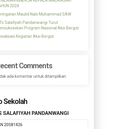
ENILAIAN KINERJA KEPALA MADRASAH
AHUN 2024
eringatan Maulid Nabi Muhammad SAW
s Salafiyah Pandanwangi Turut
nsukseskan Program Nasional Aksi Bergizi
sialisasi Kegiatan Aksi Bergizi
ecent Comments
dak ada komentar untuk ditampilkan.
o Sekolah
 SALAFIYAH PANDANWANGI
SN
20581426