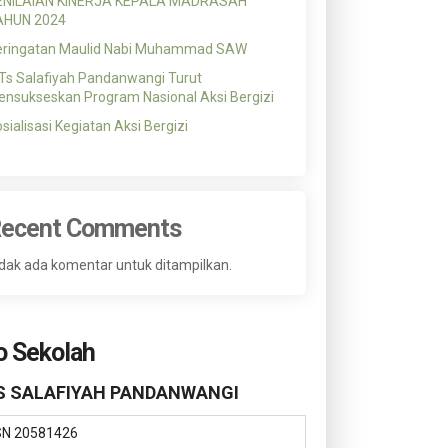
ENILAIAN KINERJA KEPALA MADRASAH
AHUN 2024
eringatan Maulid Nabi Muhammad SAW
s Salafiyah Pandanwangi Turut
nsukseskan Program Nasional Aksi Bergizi
sialisasi Kegiatan Aksi Bergizi
ecent Comments
dak ada komentar untuk ditampilkan.
o Sekolah
 SALAFIYAH PANDANWANGI
SN
20581426