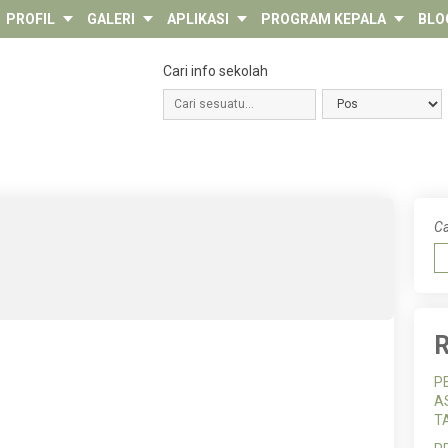
PROFIL
GALERI
APLIKASI
PROGRAM KEPALA
BLO
Cari info sekolah
Ca
R
P
A
T