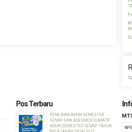
P
T
P
MT
Me
So
R
Ti
Pos Terbaru
Inf
PENILAIAN AKHIR SEMESTER
MTS
GENAP DAN ASESMEN SUMATIF
AKHIR SEMESTER GENAP TAHUN
NP
PELAJARAN 2024/2025