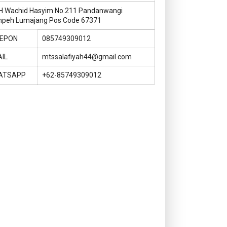
KH Wachid Hasyim No.211 Pandanwangi
peh Lumajang Pos Code 67371
LEPON
085749309012
IL
mtssalafiyah44@gmail.com
ATSAPP
+62-85749309012