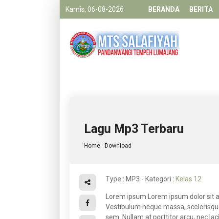
Kamis, 06-08-2026
BERANDA
BERITA
Lagu Mp3 Terbaru
Home
-
Download
Type :
MP3
- Kategori :
Kelas 12
Lorem ipsum Lorem ipsum dolor sit am
Vestibulum neque massa, scelerisque 
sem. Nullam at porttitor arcu, nec la