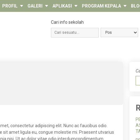
PROFIL
GALERI
APLIKASI
PROGRAM KEPALA
BLO
Cari info sekolah
Ca
R
P
A
et, consectetur adipiscing elit. Nunc ac faucibus odio.
T
sit amet ligula eu, congue molestie mi. Praesent utvarius
cinia nisi. Ut ac dolor vitae odio interdumcondimentum.