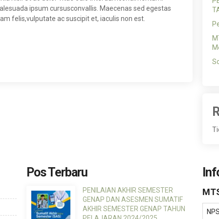
P
malesuada ipsum cursusconvallis. Maecenas sed egestas
T
m felis,vulputate ac suscipit et, iaculis non est.
P
MT
Me
So
R
Ti
Pos Terbaru
Inf
PENILAIAN AKHIR SEMESTER
MTS
GENAP DAN ASESMEN SUMATIF
AKHIR SEMESTER GENAP TAHUN
NP
PELAJARAN 2024/2025