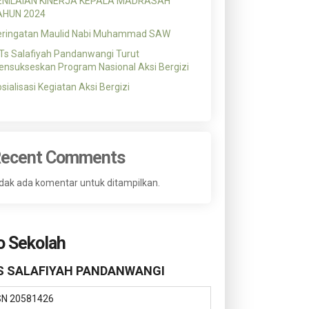
ENILAIAN KINERJA KEPALA MADRASAH
AHUN 2024
eringatan Maulid Nabi Muhammad SAW
s Salafiyah Pandanwangi Turut
nsukseskan Program Nasional Aksi Bergizi
sialisasi Kegiatan Aksi Bergizi
ecent Comments
dak ada komentar untuk ditampilkan.
o Sekolah
 SALAFIYAH PANDANWANGI
SN
20581426