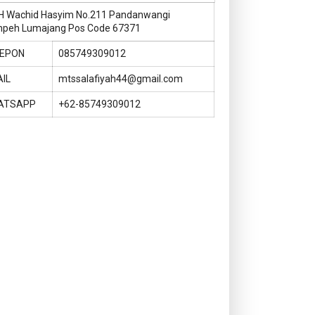
KH Wachid Hasyim No.211 Pandanwangi
peh Lumajang Pos Code 67371
LEPON
085749309012
IL
mtssalafiyah44@gmail.com
ATSAPP
+62-85749309012