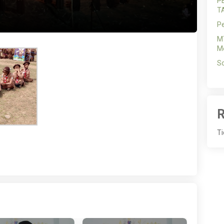
P
T
P
MT
Me
So
R
Ti