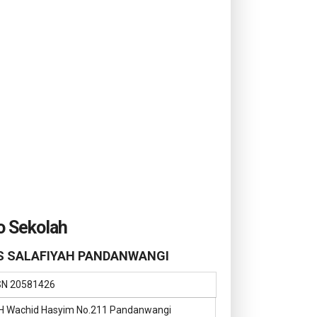
i Jatim 2021 Bulu
PENUTUPAN MATSAMA
Pemb
kis
MTS.USA 2021
Darin
o Sekolah
 SALAFIYAH PANDANWANGI
SN
20581426
KH Wachid Hasyim No.211 Pandanwangi