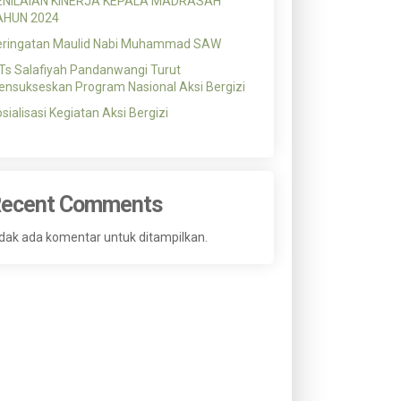
ENILAIAN KINERJA KEPALA MADRASAH
AHUN 2024
eringatan Maulid Nabi Muhammad SAW
s Salafiyah Pandanwangi Turut
nsukseskan Program Nasional Aksi Bergizi
sialisasi Kegiatan Aksi Bergizi
ecent Comments
dak ada komentar untuk ditampilkan.