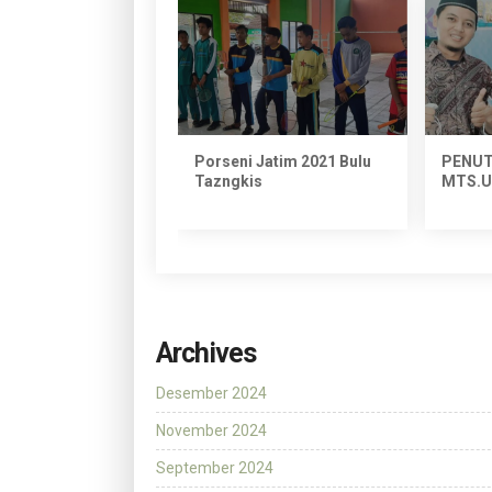
kaan Matsama
Porseni Jatim 2021 Bulu
PENU
 MTS.USA 2021
Tazngkis
MTS.U
Archives
Desember 2024
November 2024
September 2024