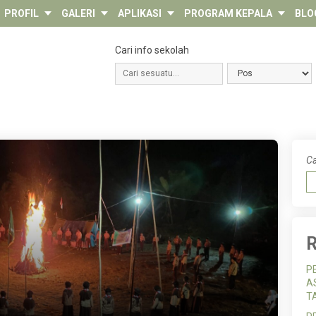
PROFIL
GALERI
APLIKASI
PROGRAM KEPALA
BLO
Cari info sekolah
Ca
R
P
A
T