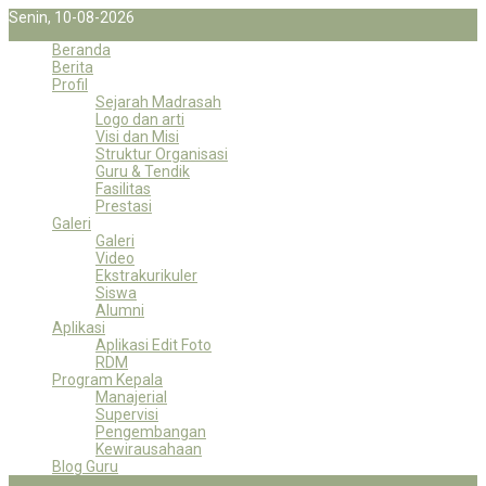
Senin, 10-08-2026
Beranda
Berita
Profil
Sejarah Madrasah
Logo dan arti
Visi dan Misi
Struktur Organisasi
Guru & Tendik
Fasilitas
Prestasi
Galeri
Galeri
Video
Ekstrakurikuler
Siswa
Alumni
Aplikasi
Aplikasi Edit Foto
RDM
Program Kepala
Manajerial
Supervisi
Pengembangan
Kewirausahaan
Blog Guru