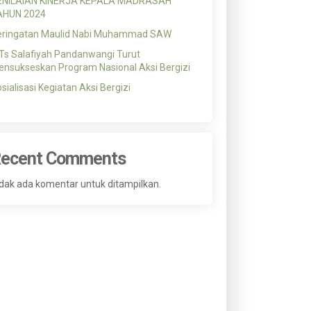
ENILAIAN KINERJA KEPALA MADRASAH
AHUN 2024
eringatan Maulid Nabi Muhammad SAW
s Salafiyah Pandanwangi Turut
nsukseskan Program Nasional Aksi Bergizi
sialisasi Kegiatan Aksi Bergizi
ecent Comments
dak ada komentar untuk ditampilkan.