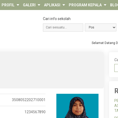
PROFIL
GALERI
APLIKASI
PROGRAM KEPALA
BLO
Cari info sekolah
Selamat Datang Di We
Ca
R
3508052202710001
P
A
T
1234567890