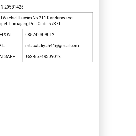
SN
20581426
KH Wachid Hasyim No.211 Pandanwangi
peh Lumajang Pos Code 67371
LEPON
085749309012
IL
mtssalafiyah44@gmail.com
ATSAPP
+62-85749309012