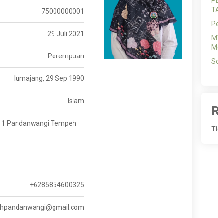
P
T
75000000001
P
29 Juli 2021
MT
Me
Perempuan
So
lumajang, 29 Sep 1990
Islam
R
 211 Pandanwangi Tempeh
Ti
+6285854600325
yahpandanwangi@gmail.com