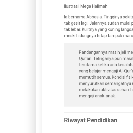
Ilustrasi: Mega Halimah
Ia bernama Abbasia. Tingginya seki
tak gesit lagi. Jalannya sudah mulai
tak lebar. Kulitnya yang kuning langsa
meski hidungnya tetap tampak man
Pandangannya masih jeli mel
Qur’an. Telinganya pun masi
terutama ketika ada kesala
yang belajar mengaji Al-Qur
memutih semua. Kondisi fisik
menyurutkan semangatnya un
melakukan aktivitas sehari-h
mengaji anak-anak.
Riwayat Pendidikan