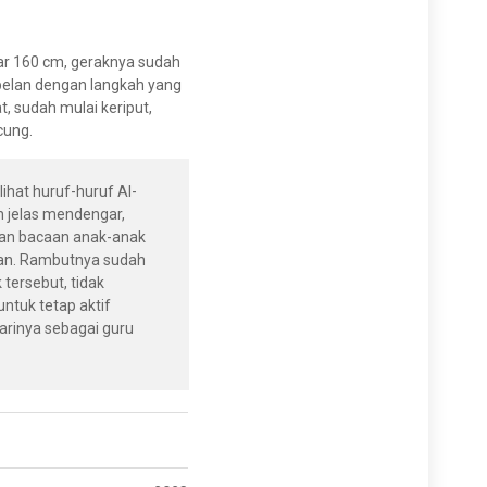
tar 160 cm, geraknya sudah
 pelan dengan langkah yang
t, sudah mulai keriput,
cung.
ihat huruf-huruf Al-
h jelas mendengar,
han bacaan anak-anak
’an. Rambutnya sudah
 tersebut, tidak
tuk tetap aktif
arinya sebagai guru