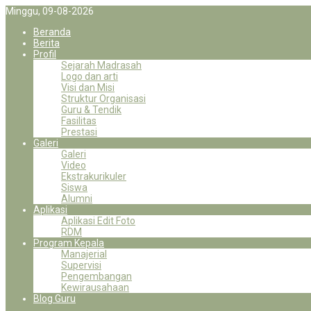
Minggu, 09-08-2026
Beranda
Berita
Profil
Sejarah Madrasah
Logo dan arti
Visi dan Misi
Struktur Organisasi
Guru & Tendik
Fasilitas
Prestasi
Galeri
Galeri
Video
Ekstrakurikuler
Siswa
Alumni
Aplikasi
Aplikasi Edit Foto
RDM
Program Kepala
Manajerial
Supervisi
Pengembangan
Kewirausahaan
Blog Guru