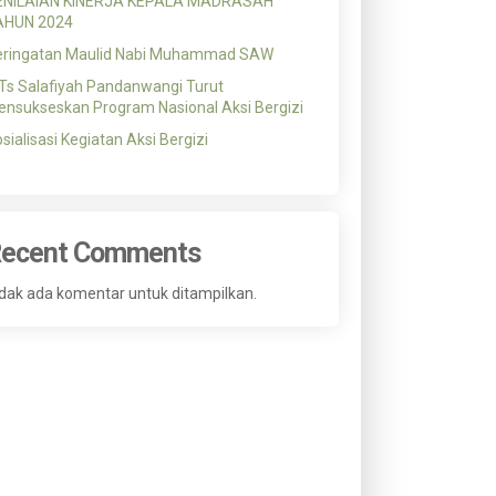
ENILAIAN KINERJA KEPALA MADRASAH
AHUN 2024
eringatan Maulid Nabi Muhammad SAW
s Salafiyah Pandanwangi Turut
nsukseskan Program Nasional Aksi Bergizi
sialisasi Kegiatan Aksi Bergizi
ecent Comments
dak ada komentar untuk ditampilkan.