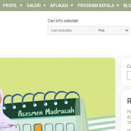
PROFIL
GALERI
APLIKASI
PROGRAM KEPALA
BL
Cari info sekolah
Ca
R
P
A
T