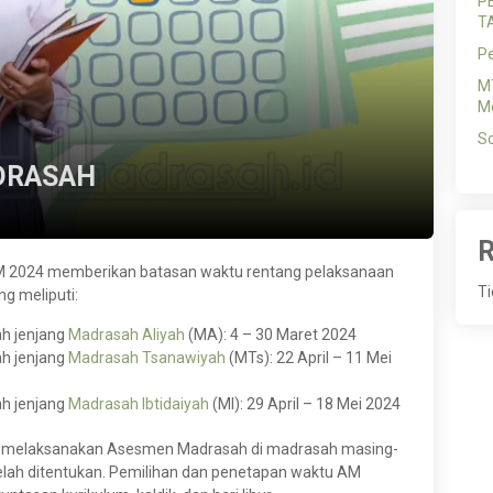
P
T
P
MT
Me
So
DRASAH
R
 2024 memberikan batasan waktu rentang pelaksanaan
Ti
g meliputi:
h jenjang
Madrasah Aliyah
(MA): 4 – 30 Maret 2024
h jenjang
Madrasah Tsanawiyah
(MTs): 22 April – 11 Mei
h jenjang
Madrasah Ibtidaiyah
(MI): 29 April – 18 Mei 2024
 melaksanakan Asesmen Madrasah di madrasah masing-
elah ditentukan. Pemilihan dan penetapan waktu AM