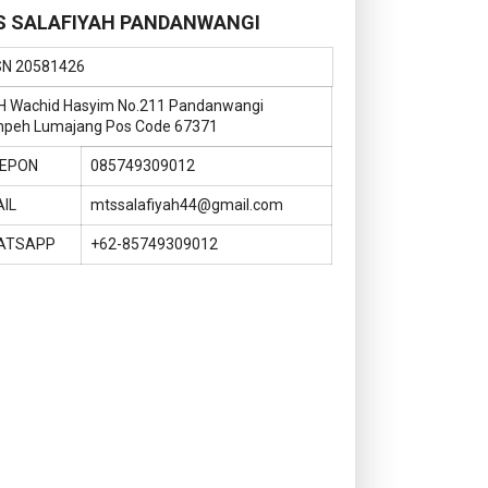
 SALAFIYAH PANDANWANGI
SN
20581426
KH Wachid Hasyim No.211 Pandanwangi
peh Lumajang Pos Code 67371
LEPON
085749309012
IL
mtssalafiyah44@gmail.com
ATSAPP
+62-85749309012