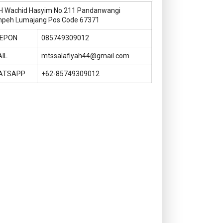
KH Wachid Hasyim No.211 Pandanwangi
peh Lumajang Pos Code 67371
LEPON
085749309012
IL
mtssalafiyah44@gmail.com
ATSAPP
+62-85749309012