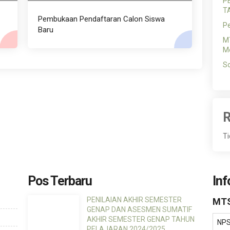
P
T
Pembukaan Pendaftaran Calon Siswa
P
Baru
MT
Me
So
R
Ti
Pos Terbaru
Inf
PENILAIAN AKHIR SEMESTER
MTS
GENAP DAN ASESMEN SUMATIF
AKHIR SEMESTER GENAP TAHUN
NP
PELAJARAN 2024/2025