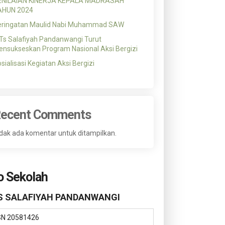
ENILAIAN KINERJA KEPALA MADRASAH
AHUN 2024
eringatan Maulid Nabi Muhammad SAW
s Salafiyah Pandanwangi Turut
nsukseskan Program Nasional Aksi Bergizi
sialisasi Kegiatan Aksi Bergizi
ecent Comments
dak ada komentar untuk ditampilkan.
o Sekolah
 SALAFIYAH PANDANWANGI
SN
20581426