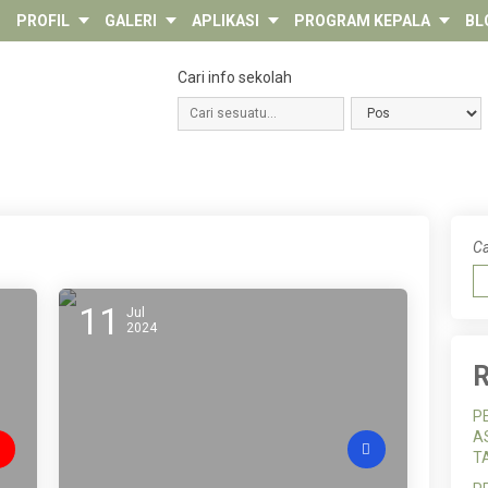
PROFIL
GALERI
APLIKASI
PROGRAM KEPALA
BL
Cari info sekolah
Ca
11
Jul
2024
R
P
A
T