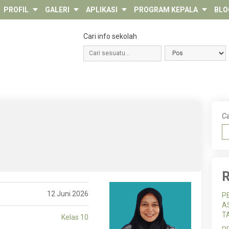
PROFIL
GALERI
APLIKASI
PROGRAM KEPALA
BLO
Cari info sekolah
Ca
R
12 Juni 2026
P
A
T
Kelas 10