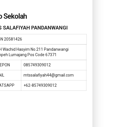
o Sekolah
 SALAFIYAH PANDANWANGI
SN
20581426
KH Wachid Hasyim No.211 Pandanwangi
peh Lumajang Pos Code 67371
LEPON
085749309012
IL
mtssalafiyah44@gmail.com
ATSAPP
+62-85749309012