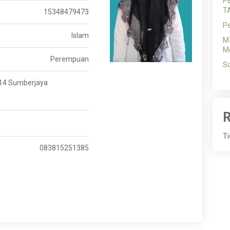
P
T
15348479473
P
Islam
MT
Me
Perempuan
So
. 14 Sumberjaya
R
Ti
083815251385