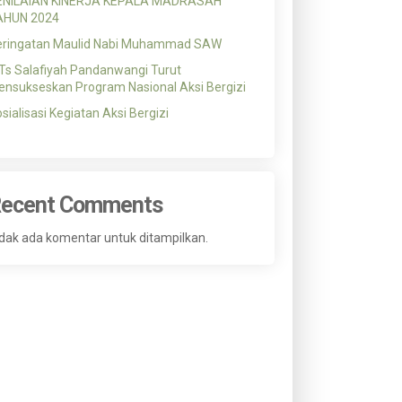
ENILAIAN KINERJA KEPALA MADRASAH
AHUN 2024
eringatan Maulid Nabi Muhammad SAW
s Salafiyah Pandanwangi Turut
nsukseskan Program Nasional Aksi Bergizi
sialisasi Kegiatan Aksi Bergizi
ecent Comments
dak ada komentar untuk ditampilkan.