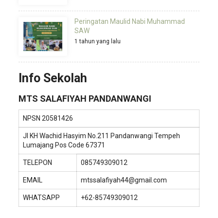
Peringatan Maulid Nabi Muhammad
SAW
1 tahun yang lalu
Info Sekolah
MTS SALAFIYAH PANDANWANGI
NPSN
20581426
Jl KH Wachid Hasyim No.211 Pandanwangi Tempeh
Lumajang Pos Code 67371
TELEPON
085749309012
EMAIL
mtssalafiyah44@gmail.com
WHATSAPP
+62-85749309012