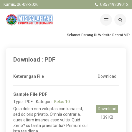
Kamis, 06-08-2026
085749309012
Selamat Datang Di Website Resmi MTs. 
Download : PDF
Keterangan File
Download
Sample File PDF
Type :
PDF
- Kategori :
Kelas 10
Quia dolori non voluptas contraria est,
Download
sed doloris privatio. Omnia contraria,
139 KB
quos etiam insanos esse vultis. Quid
Zeno? cs tanta praestantia? Primum cur
ista res digna