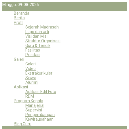
Minggu, 09-08-2026
Beranda
Berita
Profil
Sejarah Madrasah
Logo dan arti
Visi dan Misi
Struktur Organisasi
Guru & Tendik
Fasilitas
Prestasi
Galeri
Galeri
Video
Ekstrakurikuler
Siswa
Alumni
Aplikasi
Aplikasi Edit Foto
RDM
Program Kepala
Manajerial
Supervisi
Pengembangan
Kewirausahaan
Blog Guru