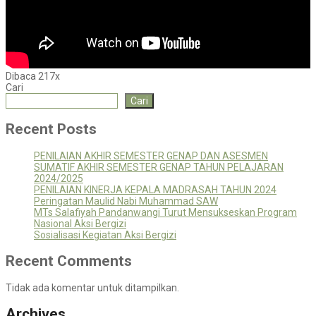
Dibaca 217x
Cari
Cari
Recent Posts
PENILAIAN AKHIR SEMESTER GENAP DAN ASESMEN
SUMATIF AKHIR SEMESTER GENAP TAHUN PELAJARAN
2024/2025
PENILAIAN KINERJA KEPALA MADRASAH TAHUN 2024
Peringatan Maulid Nabi Muhammad SAW
MTs Salafiyah Pandanwangi Turut Mensukseskan Program
Nasional Aksi Bergizi
Sosialisasi Kegiatan Aksi Bergizi
Recent Comments
Tidak ada komentar untuk ditampilkan.
Archives