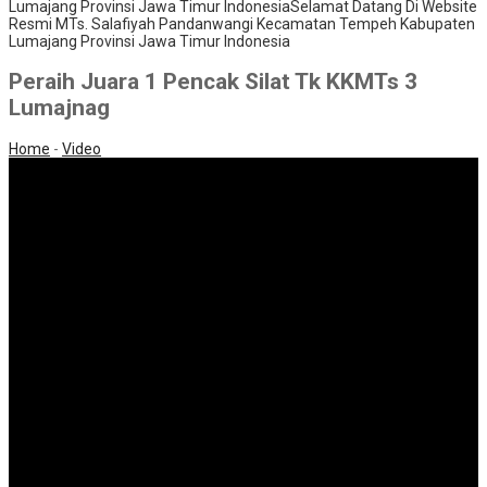
Lumajang Provinsi Jawa Timur Indonesia
Selamat Datang Di Website
Resmi MTs. Salafiyah Pandanwangi Kecamatan Tempeh Kabupaten
Lumajang Provinsi Jawa Timur Indonesia
Peraih Juara 1 Pencak Silat Tk KKMTs 3
Lumajnag
Home
-
Video