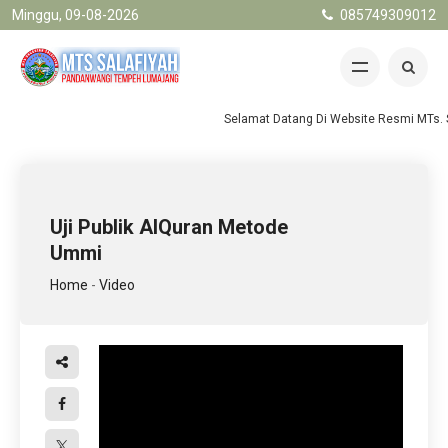
Minggu, 09-08-2026
085749309012
Selamat Datang Di Website Resmi MTs. S
Uji Publik AlQuran Metode
Ummi
Home
-
Video