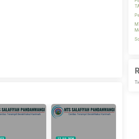
P
T
P
MT
Me
So
R
Ti
023
15 JUL 2024
30 OKT 