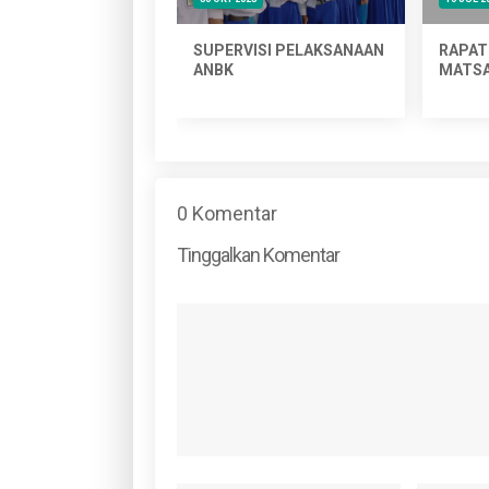
erja MTs Salafiyah
SUPERVISI PELAKSANAAN
RAPAT
wangi Tahun
ANBK
MATSA
ran 2024-2025
0 Komentar
Tinggalkan Komentar