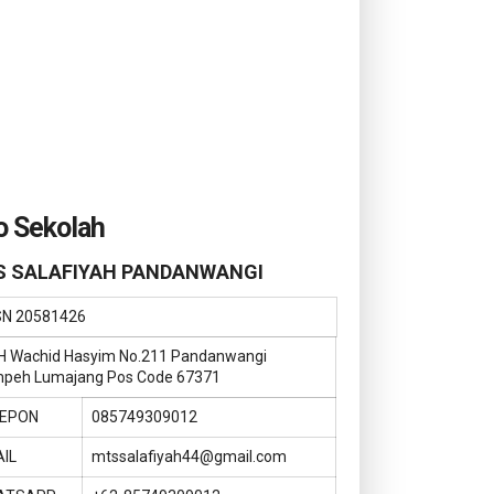
o Sekolah
 SALAFIYAH PANDANWANGI
SN
20581426
KH Wachid Hasyim No.211 Pandanwangi
peh Lumajang Pos Code 67371
LEPON
085749309012
IL
mtssalafiyah44@gmail.com