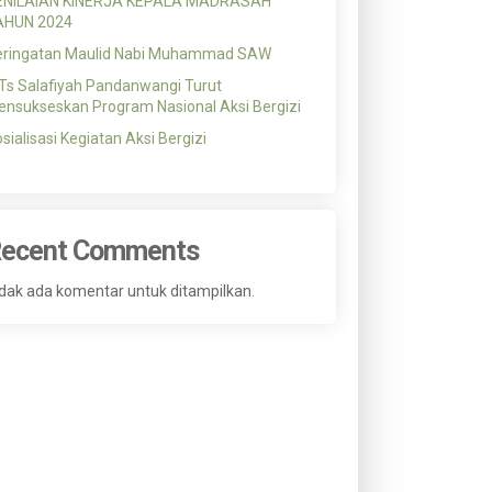
ENILAIAN KINERJA KEPALA MADRASAH
AHUN 2024
eringatan Maulid Nabi Muhammad SAW
s Salafiyah Pandanwangi Turut
nsukseskan Program Nasional Aksi Bergizi
sialisasi Kegiatan Aksi Bergizi
ecent Comments
dak ada komentar untuk ditampilkan.
2023
10 JUL 2023
15 JUL 