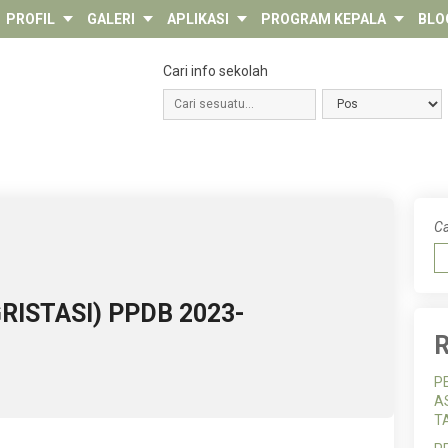
PROFIL
GALERI
APLIKASI
PROGRAM KEPALA
BLO
Cari info sekolah
Ca
RISTASI) PPDB 2023-
R
P
A
T