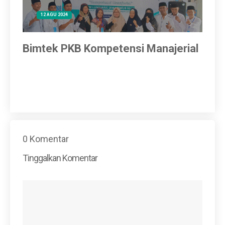
12 AGU 2024
Bimtek PKB Kompetensi Manajerial
IN
WA
0 Komentar
Tinggalkan Komentar