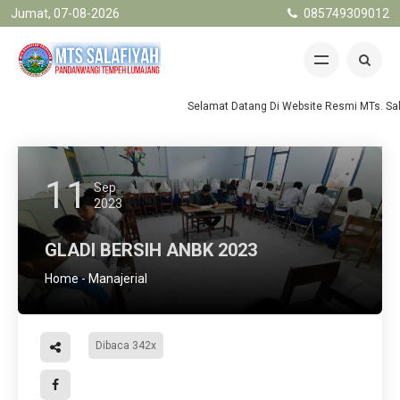
Jumat, 07-08-2026
085749309012
Selamat Datang Di Website Resmi MTs. Sala
11
Sep
2023
GLADI BERSIH ANBK 2023
Home
-
Manajerial
Dibaca 342x