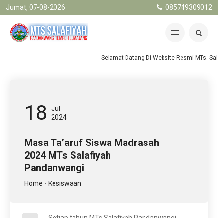
Jumat, 07-08-2026
085749309012
Selamat Datang Di Website Resmi MTs. Sala
18
Jul
2024
Masa Ta’aruf Siswa Madrasah
2024 MTs Salafiyah
Pandanwangi
Home
-
Kesiswaan
Setiap tahun MTs Salafiyah Pandanwangi