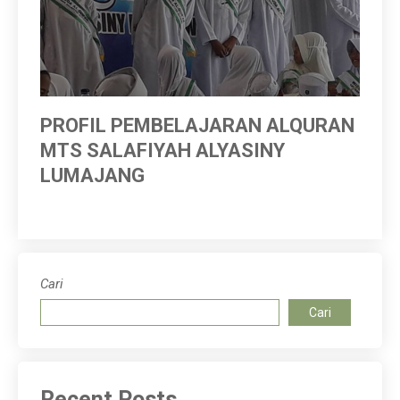
PROFIL PEMBELAJARAN ALQURAN
PE
MTS SALAFIYAH ALYASINY
20
LUMAJANG
Cari
Cari
Recent Posts